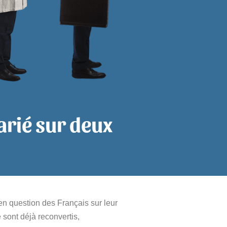
arié sur deux
n question des Français sur leur
 sont déjà reconvertis,