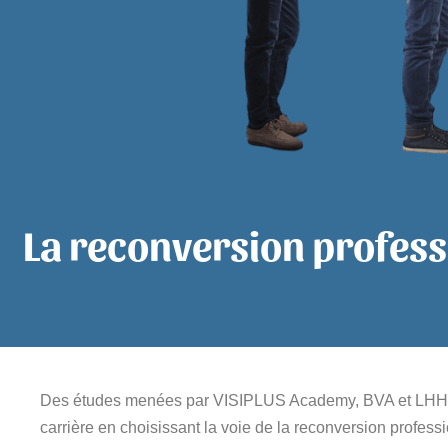
La reconversion professi
Des études menées par VISIPLUS Academy, BVA et LHH en 2
carrière en choisissant la voie de la reconversion profess