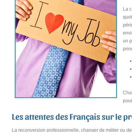
La c
quot
péri
envi
un p
prin
Chan
pour
Les attentes des Français sur le p
La reconversion professionnelle, changer de métier ou de 