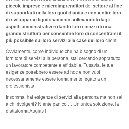
piccole imprese e
microimprenditori
del
settore
al fine
di
supportarli nella loro quotidianità e
consentire
loro
di
svilupparsi
dignitosamente
sollevandoli
dagli
aspetti
amministrativi
e dando loro i mezzi di una
grande struttura
per consentire loro di concentrarsi il
più possibile sui loro
servizi alle
case dei
loro
clienti.
Ovviamente, come individuo che ha bisogno di un
fornitore di servizi alla persona, stai cercando soprattutto
un lavoratore competente e affidabile. Tuttavia, le tue
esigenze potrebbero essere ad hoc e non vuoi
necessariamente essere formalmente legato a un
professionista.
Insomma, hai esigenze di servizi alla persona ma non sai
a chi rivolgerti?
Niente panico
…
Un’unica
soluzione, la
piattaforma
Augias
!