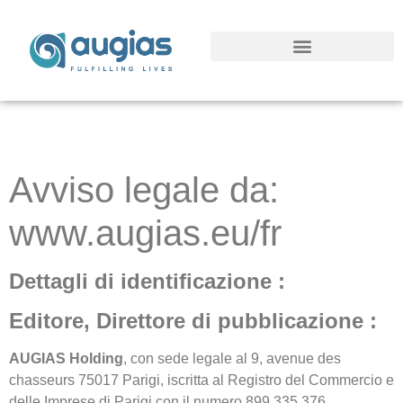
Progetto Springboard SAP
Avviso legale da:
www.augias.eu/fr
Dettagli di identificazione :
Editore, Direttore di pubblicazione :
AUGIAS Holding
, con sede legale al 9, avenue des
chasseurs 75017 Parigi, iscritta al Registro del Commercio e
delle Imprese di Parigi con il numero 899 335 376.